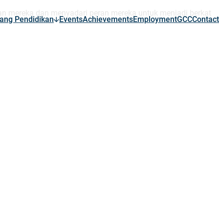
an mereka dan menyadari peran mereka untuk menjadi berkat
ang Pendidikan
Events
Achievements
Employment
GCC
Contact