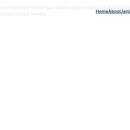
iswa menyadari keutamaan Kristus dalam setiap aspek kehidup
Home
About
Jenj
dupan pribadi mereka.