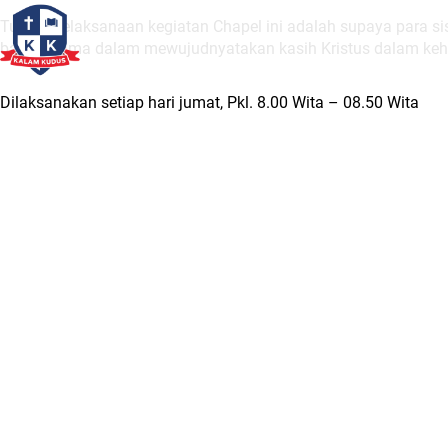
Tujuan pelaksanaan kegiatan Chapel ini adalah supaya para s
bagi sesama dalam mewujudnyatakan kasih Kristus dalam kehi
Dilaksanakan setiap hari jumat, Pkl. 8.00 Wita – 08.50 Wita