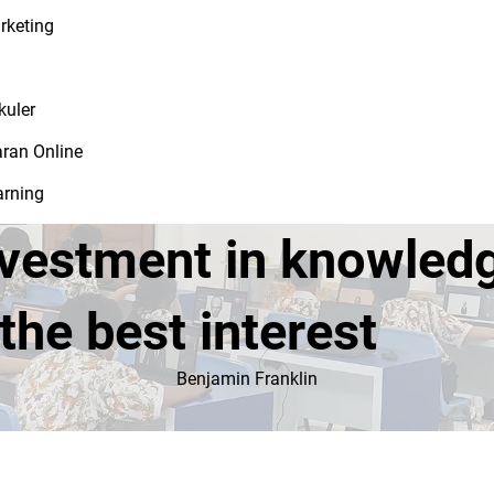
rketing
kuler
ran Online
arning
nvestment in knowled
the best interest
Benjamin Franklin