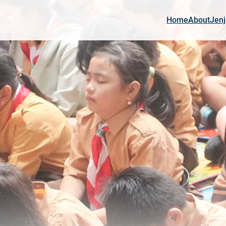
Home
About
Jenj