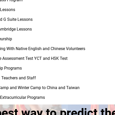
 Lessons
d G Suite Lessons
ambridge Lessons
eurship
ing With Native English and Chinese Volunteers
 Assessment Test YCT and HSK Test
ip Programs
Teachers and Staff
amp and Winter Camp to China and Taiwan
 Extracurricular Programs
est way to predict th