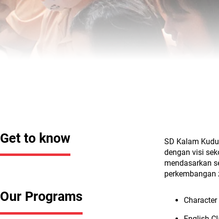
Kenali kami lebih dekat
Elementary School
Get to know
SD Kalam Kudus 
dengan visi se
mendasarkan se
perkembangan 
Our Programs
Character
English C