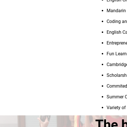
Mandarin
Coding an
English C
Entrepren
Fun Learn
Cambridge
Scholarsh
Commited 
Summer C
Variety of
The b