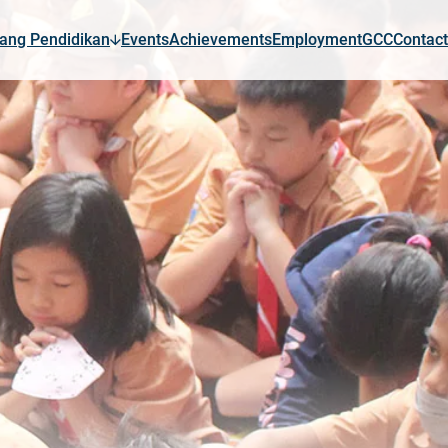
ang Pendidikan
Events
Achievements
Employment
GCC
Contact